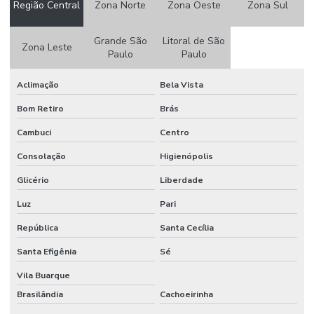
Região Central
Zona Norte
Zona Oeste
Zona Sul
Manutenção de pavimentos rígidos e flexíveis
Grande São
Litoral de São
Micro fresagem de pavimento
Zona Leste
Paulo
Paulo
Nota de serviço de drenagem
Aclimação
Bela Vista
Nota de serviço pavimentação
Bom Retiro
Brás
Obra de infraestrutura urbana
Cambuci
Centro
Obras de infraestrutura loteamento
Consolação
Higienópolis
Obras rodoviárias
Glicério
Liberdade
Orçamento de obra infraestrutura
Luz
Pari
Orçamento de obras rodoviárias
República
Santa Cecília
Pavimentação de condominios
Santa Efigênia
Sé
Vila Buarque
Pavimentação de loteamento
Brasilândia
Cachoeirinha
Projeto de pavimentação de loteamento