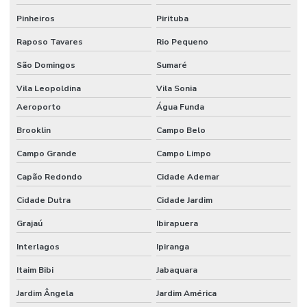
Serviço de pavimentação asfaltica
Pinheiros
Pirituba
Serviço de saneamento basico
Raposo Tavares
Rio Pequeno
Serviços de loteamento
São Domingos
Sumaré
Serviços de recapeamento asfaltico
Vila Leopoldina
Vila Sonia
Aeroporto
Água Funda
Serviços de terraplanagem
Brooklin
Campo Belo
Serviços de terraplenagem
Campo Grande
Campo Limpo
Sinalização horizontal e vertical
Capão Redondo
Cidade Ademar
Sinalização vertical e horizontal
Cidade Dutra
Cidade Jardim
Grajaú
Ibirapuera
Interlagos
Ipiranga
Itaim Bibi
Jabaquara
Jardim Ângela
Jardim América