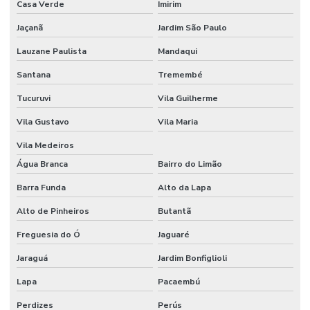
Casa Verde
Imirim
Recapeamento asfaltico
Jaçanã
Jardim São Paulo
Recapeamento asfaltico preço
Lauzane Paulista
Mandaqui
Recapeamento e pavimentação
Santana
Tremembé
Recapeamento de rua
Tucuruvi
Vila Guilherme
Rede coletora de esgoto
Vila Gustavo
Vila Maria
Rede coletora de esgoto sanitário
Vila Medeiros
Água Branca
Bairro do Limão
Rede de distribuição de água
Barra Funda
Alto da Lapa
Rede de distribuição de agua potavel
Alto de Pinheiros
Butantã
Rede de distribuição de água projeto
Freguesia do Ó
Jaguaré
Serviço de drenagem
Jaraguá
Jardim Bonfiglioli
Serviço de drenagem e esgoto
Lapa
Pacaembú
Serviço de pavimentação
Perdizes
Perús