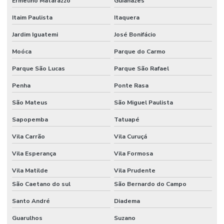
Ermelino Matarazzo
Guianazes
Itaim Paulista
Itaquera
Jardim Iguatemi
José Bonifácio
Moóca
Parque do Carmo
Parque São Lucas
Parque São Rafael
Penha
Ponte Rasa
São Mateus
São Miguel Paulista
Sapopemba
Tatuapé
Vila Carrão
Vila Curuçá
Vila Esperança
Vila Formosa
Vila Matilde
Vila Prudente
São Caetano do sul
São Bernardo do Campo
Santo André
Diadema
Guarulhos
Suzano