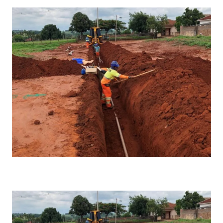
Empresa de terraplanagem em bauru
Empresa de terraplanagem em ribeirão preto
Empresa de terraplanagem em são paulo
Empresa de terraplenagem e pavimentação
Empresas de construção civil estradas
Empresas de infraestrutura construção civil
Empresas de obras de infraestrutura
Empresas de recapeamento
Estação elevatória de esgoto
Nota de serviço de drenagem
Estação elevatória de esgoto preço
Estação elevatória de esgoto projeto
Fachada de muro de condominio