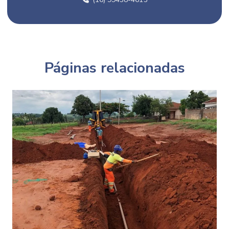
Construção de ruas
Construtora de estradadas
Contrato prestação de serviço loteamento
Cronograma de obra de infraestrutura
Páginas relacionadas
Drenagem de águas pluviais
Drenagem de águas pluviais no brasil
Drenagem de águas pluviais urbanas
Emissário de esgoto
Empresa de construção de estradas
Empresa de drenagem
Empresa de drenagem pluvial
Empresa de drenagem de solo
Empresa de drenagem urbana