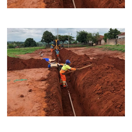
Empresa de infraestrutura
Serviço de drenagem e esgoto
Empresa de loteamento em sp
Empresa de loteamento urbano
Empresa de pavimentação em ribeirão preto
Empresa de pavimentação em são paulo
Empresa de pavimentação sp
Empresa que faz pavimentação
Empresa que faz terraplanagem
Empresa de recapeamento de asfalto
Empresa de saneamento
Empresa de saneamento de minas gerais
Serviço de drenagem
Empresa de saneamento são paulo