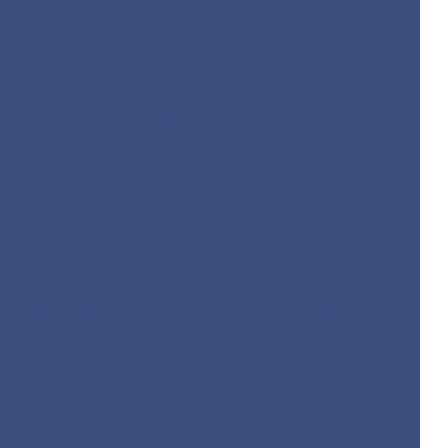
 condominio
Fresagem de pavimento
o asfáltico
Industria de pavimentação
um loteamento
Infraestrutura de loteamento
ário
Instalação de rede coletora de esgoto
o pavimentação
Manutenção de pavimento asfaltico
ntos
Manutenção de pavimentos rigidos
idos e flexíveis
Micro fresagem de pavimento
renagem
Nota de serviço pavimentação
bras de infraestrutura loteamento
Obras rodoviárias
estrutura
Orçamento de obras rodoviárias
dominios
Pavimentação de loteamento
o de loteamento
Recapeamento asfaltico