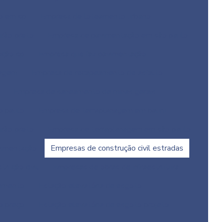
o em sp
Empresa de loteamento urbano
irão preto
Empresa de pavimentação em são paulo
ação sp
Empresa que faz pavimentação
nagem
Empresa de recapeamento de asfalto
Empresa de saneamento de minas gerais
o paulo
Empresa de terraplanagem em bauru
irão preto
Empresa de terraplanagem em são paulo
vimentação
Empresas de construção civil estradas
trução civil
Empresas de obras de infraestrutura
amento
Estação elevatória de esgoto
o preço
Estação elevatória de esgoto projeto