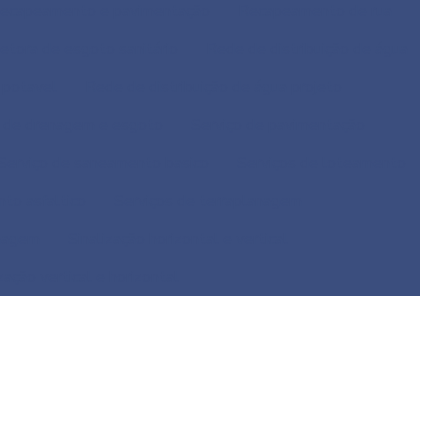
ecapeamento e pavimentação
Recapeamento de rua
etora de esgoto sanitário
Rede de distribuição de água
 potavel
Rede de distribuição de água projeto
o de drenagem e esgoto
Serviço de pavimentação
Serviço de saneamento basico
Serviços de loteamento
to asfaltico
Serviços de terraplanagem
enagem
Sinalização horizontal e vertical
zação vertical e horizontal