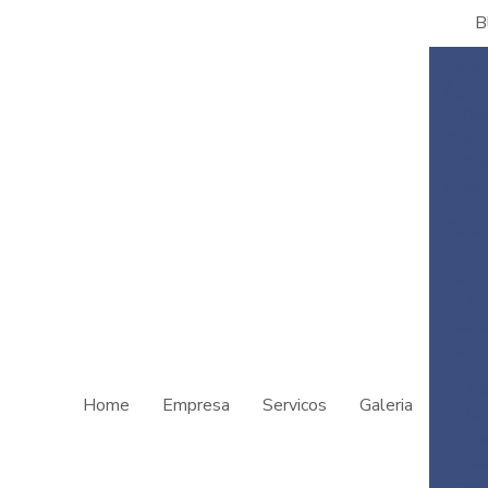
B
Adu
Água: 
Des
Solu
Oti
Abast
Guia 
Cons
Es
Resi
Sust
Pri
Home
Empresa
Servicos
Galeria
téc
ma
util
cons