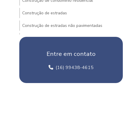
Construção de condominio residencial
Construção de estradas
Construção de estradas não pavimentadas
Construção de estradas no brasil
Construção de estradas rurais
Entre em contato
Construção de estradas e vias urbanas
(16) 99438-4615
Construção de loteamento
Construção de ruas
Construtora de estradadas
Contrato prestação de serviço loteamento
Cronograma de obra de infraestrutura