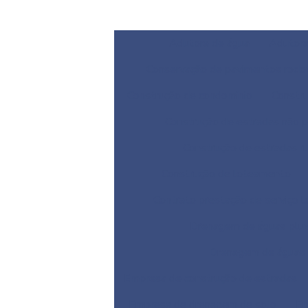
Adutora de água
Adutora
Conservação de pavimentos rodov
Construção de condominio
Constru
Construção de estradas não 
Construção de estradas ru
Construção de loteamento
Contrato prestação de serviço 
Drenagem de águas pluv
Drenagem de águas p
Empresa de construção de estradas
Empresa de drenagem de solo
Em