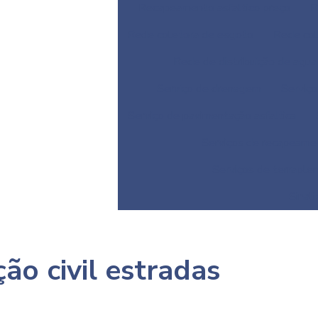
Recapeamento asfaltico preço
R
Rede coletora de esgoto
Rede col
Rede de distribuição de agua
Serviço de drenagem
Serviç
Serviço de pavimentação asfaltica
Serviços de recapeamen
Serviços de terrapl
Sinali
ão civil estradas