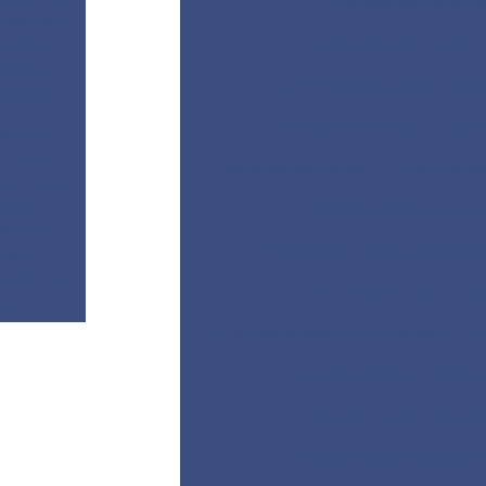
Fachada de muro de
adas para
Fresagem de paviment
rantir
lidade e
Infraestrutura basica de 
gevidade
Instalação de esgoto sanit
o o que
 precisa
Lagoa de contenção
Manutençã
er sobre
toras de
Manutenção de pavime
a e seu
Manutenção de pavimentos ríg
pel no
tecimento
Nota de serviço de d
iciente
Obra de infraestrutura urbana
O
Orçamento de obra infra
Pavimentação de con
Projeto de pavimentaçã