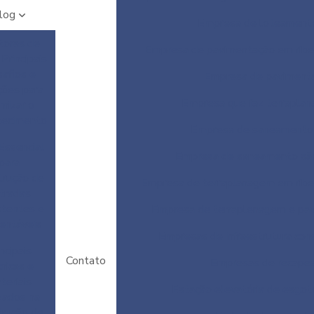
log
Empresa de loteament
toras de
Empresa de pavimentação em ribe
Principais
afios e
Empresa de paviment
ções para
Empresa que faz terrapla
mizar o
ecimento
Empresa de saneamento
Essencial
Empresa de saneamento sã
para
trução de
Empresa de terraplanagem em ribe
tradas
stentes e
Empresa de terraplenagem e pa
entáveis
Empresas de infraestrutura cons
ncipais
Contato
Empresas de recape
nicas e
teriais
Estação elevatória de esgot
izados na
trução de