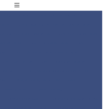
 de água tratada
Conservação de pavimentos
iários
Conservação de rodovias não pavimentadas
ção de condominio residencial
Construção de estradas
pavimentadas
Construção de estradas no brasil
rais
Construção de estradas e vias urbanas
Construção de ruas
Construtora de estradadas
loteamento
Cronograma de obra de infraestrutura
iais
Drenagem de águas pluviais no brasil
luviais urbanas
Emissário de esgoto
Empresa de drenagem
Empresa de drenagem pluvial
presa de drenagem urbana
Empresa de infraestrutura