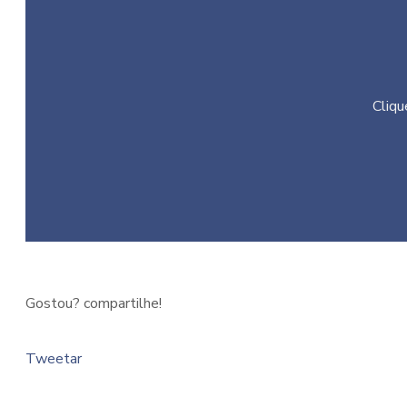
Cliqu
Gostou? compartilhe!
Tweetar